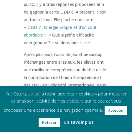
quizz, il y a trois réponses proposées afin
de gagner la carte ODD 6. A présent, c’est
au tour d’Ilana. Elle pioche une carte.
« ODD 7 : Energie propre et d’un coût
abordable »
. « Que signifie efficacité
énergétique ? » se demande-t-elle.
Après plusieurs tours de jeu et beaucoup
d’échanges entre elles·eux, les élèves ont
une meilleure compréhension du rôle et de
la contribution de l’Union Européenne et
des ONG en Solidarité Internationale, dans
l’Agenda 2030. A la fin de la séance, nous
KuriOz.org utilise la technique des « cookies » pour mesurer
séparons la classe en deux. Chaque équipe
et analyser l’activité de nos visiteurs sur le site et vous
doit citer, à tour de rôle, un maximum de
proposer une expérience de navigation optimale.
Accepter
moyens d’agir pour atteindre ces
En savoir plus
Refuser
objectifs grâce à de petites actions
positives dans nos quotidien
s :