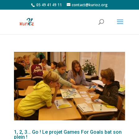
05 49 41 49 11
contact@kurioz.org
1, 2, 3… Go ! Le projet Games For Goals bat son
plein !