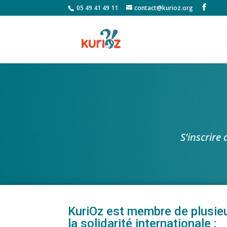
05 49 41 49 11
contact@kurioz.org
S’inscrire
KuriOz est membre de plusieu
la solidarité internationale :