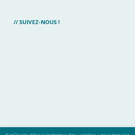
// SUIVEZ-NOUS !
KuriOz.org utilise la technique des « cookies » pour mesurer