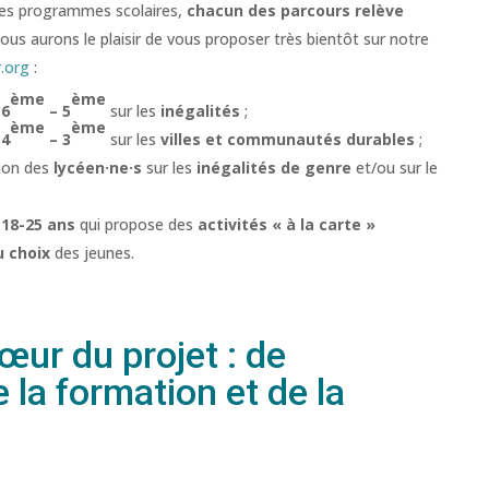
des programmes scolaires,
chacun des parcours relève
 nous aurons le plaisir de vous proposer très bientôt sur notre
.org
:
ème
ème
s
6
– 5
sur les
inégalités
;
ème
ème
s
4
– 3
sur les
villes et communautés durables
;
tion des
lycéen·ne·s
sur les
inégalités de genre
et/ou sur le
s
18-25 ans
qui propose des
activités « à la carte »
u choix
des jeunes.
ur du projet : de
e la formation et de la
!