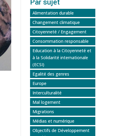
Par sujet
Alimentation durable
Changement climatique
Citoyenneté / Engagement
Consommation responsable
Education à la Citoyenneté et
à la Solidarité internationale
(ECSI)
Egalité des genres
Europe
Interculturalité
Mal logement
Migrations
Médias et numérique
Objectifs de Développement