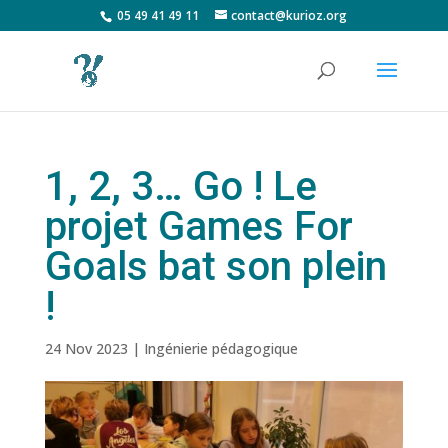
05 49 41 49 11
contact@kurioz.org
1, 2, 3… Go ! Le
projet Games For
Goals bat son plein
!
24 Nov 2023
|
Ingénierie pédagogique