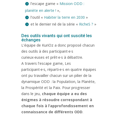
l’escape game «
Mission ODD :
planète en alerte !
»,
l’outil «
Habiter la terre en 2030
»
et le dernier né de la série «
RicheS ?
»
Des outils vivants qui ont suscité les
échanges
L’équipe de KuriOz a donc proposé chacun
des outils à des participant·e·s
curieux·euses et prêt·e·s à débattre.
A travers l’escape game, Les
participant·e·s, réparti·e·s en quatre équipes
ont pu travailler chacun sur un pilier de la
dynamique ODD : la Population, la Planète,
la Prospérité et la Paix. Pour progresser
dans le jeu,
chaque équipe a eu des
énigmes à résoudre correspondant à
chaque fois à l’approfondissement en
connaissance de différents ODD
.