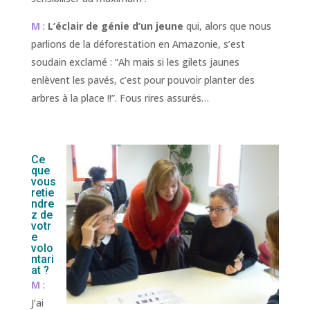
M
:
L’éclair de génie d’un jeune
qui, alors que nous
parlions de la déforestation en Amazonie, s’est
soudain exclamé : “Ah mais si les gilets jaunes
enlèvent les pavés, c’est pour pouvoir planter des
arbres à la place !!”. Fous rires assurés…
Ce
que
vous
retie
ndre
z de
votr
e
volo
ntari
at ?
M
:
J’ai