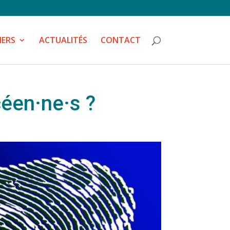
IERS
ACTUALITÉS
CONTACT
céen·ne·s ?